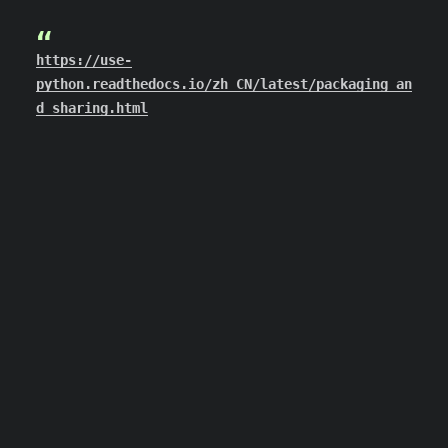
https://use-
python.readthedocs.io/zh_CN/latest/packaging_an
d_sharing.html