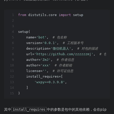
1
from
 distutils.core 
import
 setup
2
3
4
setup(
5
    name=
'bot'
,  
# 包名称
6
    version=
'0.0.1'
,  
# 工程版本号
7
    description=
'微信机器人'
,  
# 对包的描述
8
    url=
'https://github.com/zzzzzzmj'
,  
# 包地址
9
    author=
'ZmJ'
,  
# 作者信息
10
    author=
'xxx'
# 作者邮箱
11
    license=
''
,  
# 许可证信息
12
    install_requires=[
13
'wxpy>=0.3.9.8'
,
14
    ]
15
)
其中
install_requires
中的参数是包中的其他依赖，会在pip