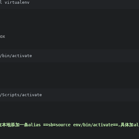
l virtualenv
ox
/bin/activate
/Scripts/activate
添加一条alias ==sb=source env/bin/activate==,具体加