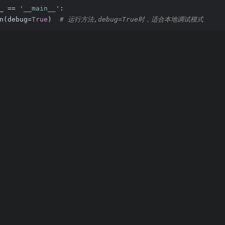
_ == 
'__main__'
:
n(debug=
True
)  
# 运行方法,debug=True时，适合本地调试模式