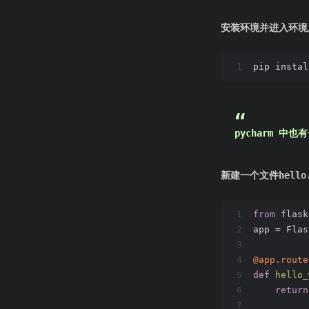
安装环境并进入环境
1
pip instal
pycharm 中
新建一个文件hell
1
from
 flask
2
app = Flas
3
4
@app.rout
5
def
hello_
6
return
7