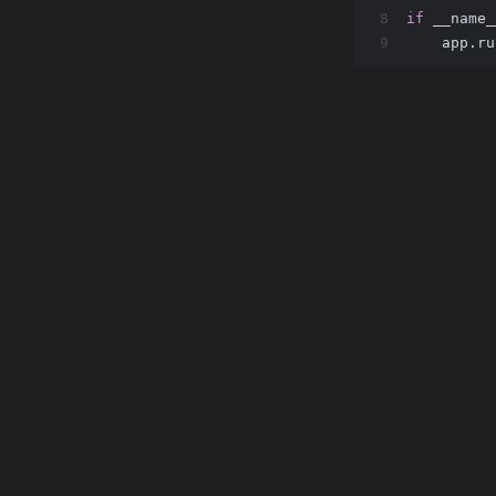
8
if
 __name_
9
    app.ru