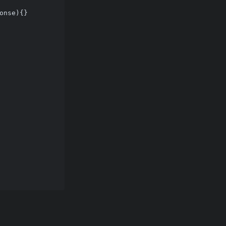
onse){}