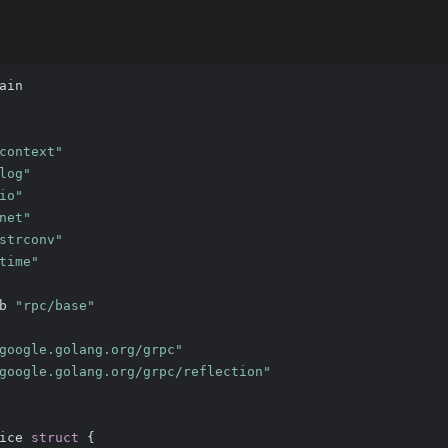
ain
context"
log"
io"
net"
strconv"
time"
pb 
"rpc/base"
google.golang.org/grpc"
google.golang.org/grpc/reflection"
ice 
struct
 {