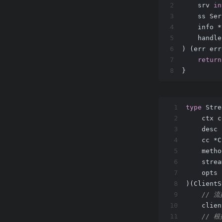
2
    srv 
in
3
    ss Se
4
    info 
5
    handl
6
)
(err err
7
return
8
}
1
type
 Stre
2
    ctx 
3
    desc
4
    cc *
5
    metho
6
    stre
7
    opts
8
)
(ClientS
9
// 
10
    clien
11
// 