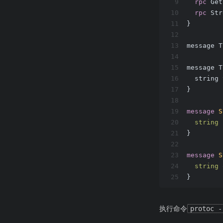
9
rpc
 Get
10
rpc
 Str
11
}
12
13
message T
14
15
message T
16
  string 
17
}
18
19
message
S
20
string
 
21
}
22
23
message
S
24
string
 
25
}
执行命令
protoc -