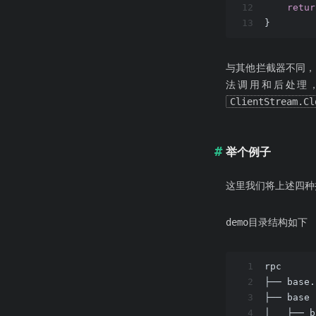
12
retur
13
}
与其他拦截器不同，
法调用和后处理，只
ClientStream.Cl
举个例子
这里我们将上述四种
demo目录结构如下
1
rpc
2
├── base.
3
├── base
4
│   ├── b