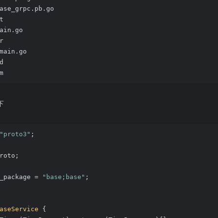
ase_grpc.pb.go
t
ain.go
r
main.go
d
m
下
"proto3"
;
roto;
_package = 
"base;base"
;
aseService
{