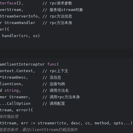
terface
{},        // rpc请求参数
rverStream,        // 服务端stream对象
*StreamServerInfo, // rpc方法信息
er StreamHandler   // rpc方法本身
or)
{
 handler(src, ss)
amClientInterceptor 
func
(
context.Context,   // rpc上下文
 *StreamDesc,      // 流信息
ClientConn,        // 连接句柄
d 
string
,         // 调用方法名
amer Streamer,     // 调用rpc方法本身
 ...CallOption     // 调用配置
tream, error)
{
流操作预处理
tStream, err := streamer(ctx, desc, cc, method, opts...)
根据某些条件，通过clientStream拦截流操作