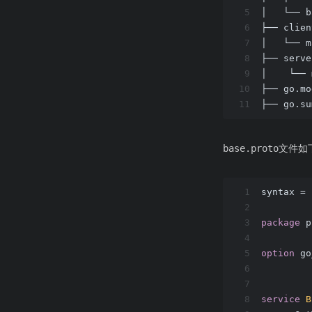
5
│   └── b
6
├── clien
7
│   └── m
8
├── serve
9
│    └── 
10
├── go.mo
11
├── go.su
base.proto文件如
1
syntax = 
2
3
package
 p
4
5
option
 go
6
7
8
service
B