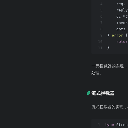
4
    req,
5
    reply
6
    cc *
7
    invo
8
    opts
9
)
error
 {
10
retur
11
}
一元拦截器的实现，根
处理。
流式拦截器
流式拦截器的实现，
1
type
 Strea