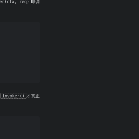
er(ctx, req)
即调
行
invoker()
才真正