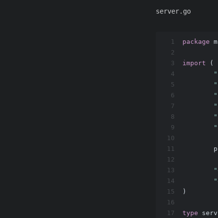
server.go
1
package
 m
2
3
import
 (
4
"
5
"
6
"
7
"
8
"
9
"
10
11
	
12
13
"
14
"
15
)
16
17
type
 serv