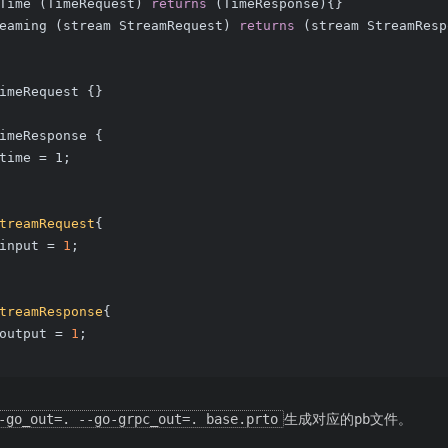
Time (TimeRequest) 
returns
 (TimeResponse){}
eaming (stream StreamRequest) 
returns
 (stream StreamResp
imeRequest {}
imeResponse {
time = 1
;
treamRequest
{
input = 
1
;
treamResponse
{
output = 
1
;
-go_out=. --go-grpc_out=. base.prto
生成对应的pb文件。