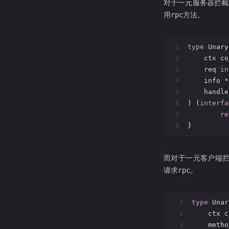
对于一元服务器拦截
用rpc方法。
1
type
 Unary
2
    ctx c
3
    req 
in
4
    info 
5
    handl
6
)
(
interfa
7
re
8
}
而对于一元客户端
请求rpc。
1
type
 Unar
2
    ctx 
3
    metho