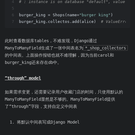
4
# : instance is on database "default", value is 
5
6
burger_king = Shops(name=
"burger king"
)
7
burger_king.collectos.add(alice)  
# ValueError
此时查看数据库tables，不难发现，Django通过
ManyToManyField生成了一张中间表名为
*_shop_collectors
的中间表。上面操作报错也就不难理解，因为当前carol和
burger_king还未存在db中。
“through” model
如果需求变更，还需要记录用户收藏门店的时间，只使用默认的
ManyToManyField显然是不够的。ManyToManyField提供
了“through”字段，支持自定义中间表
将默认中间表写成Django Model