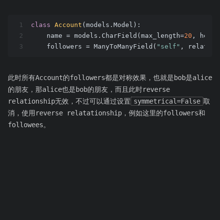
1
class
Account
(models.Model)
:
2
    name = models.CharField(max_length=
20
, help_
3
    followers = ManyToManyField(
"self"
, related_
此时所有Account的followers都是对称效果，也就是bob是alice
的朋友，那alice也是bob的朋友，而且此时reverse
relationship无效，不过可以通过设置
symmetrical=False
取
消，使用reverse relatationship，例如这里的followers和
followees。