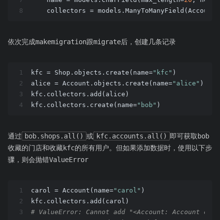
8
    collectors = models.ManyToManyField(Account,
依次完成makemigration跟migrate后，创建几条记录
1
kfc = Shop.objects.create(name=
"kfc"
)
2
alice = Account.objects.create(name=
"alice"
)
3
kfc.collectors.add(alice)
4
kfc.collectors.create(name=
"bob"
)
通过
bob.shops.all()
或
kfc.accounts.all()
即可获取bob
收藏的门店和收藏kfc的所有用户。但如果添加数据时，使用以下步
骤，则会抛错ValueError
1
carol = Account(name=
"carol"
)
2
kfc.collectors.add(carol)
3
# ValueError: Cannot add "<Account: Account obje