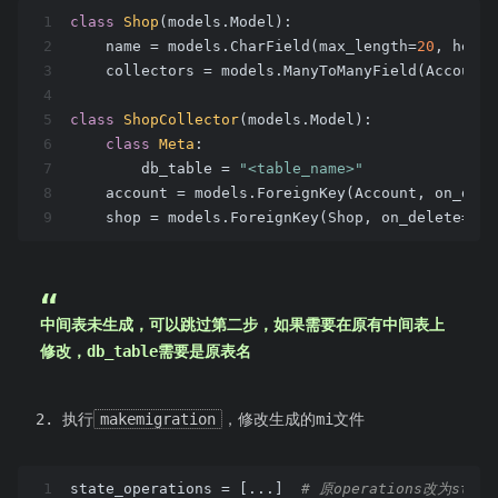
1
class
Shop
(models.Model)
:
2
    name = models.CharField(max_length=
20
, help_
3
    collectors = models.ManyToManyField(Account,
4
5
class
ShopCollector
(models.Model)
:
6
class
Meta
:
7
        db_table = 
"<table_name>"
8
    account = models.ForeignKey(Account, on_dele
9
    shop = models.ForeignKey(Shop, on_delete=mod
中间表未生成，可以跳过第二步，如果需要在原有中间表上
修改，db_table需要是原表名
执行
makemigration
，修改生成的mi文件
1
state_operations = [...]  
# 原operations改为state