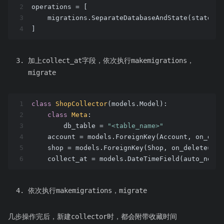
2
operations = [
3
    migrations.SeparateDatabaseAndState(state_op
4
]
加上collect_at字段，依次执行makemigrations，
migrate
1
class
ShopCollector
(models.Model)
:
2
class
Meta
:
3
        db_table = 
"<table_name>"
4
    account = models.ForeignKey(Account, on_dele
5
    shop = models.ForeignKey(Shop, on_delete=mod
6
    collect_at = models.DateTimeField(auto_now_a
依次执行makemigrations，migrate
几步操作完后，新建collector时，都会附带收藏时间