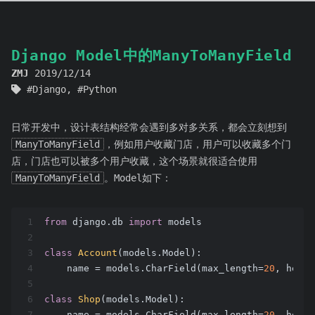
Django Model中的ManyToManyField
ZMJ
2019/12/14
Django
,
Python
日常开发中，设计表结构经常会遇到多对多关系，都会立刻想到
ManyToManyField
，例如用户收藏门店，用户可以收藏多个门
店，门店也可以被多个用户收藏，这个场景就很适合使用
ManyToManyField
。Model如下：
1
from
 django.db 
import
 models
2
3
class
Account
(models.Model)
:
4
    name = models.CharField(max_length=
20
, help_
5
6
class
Shop
(models.Model)
:
7
    name = models.CharField(max_length=
20
, help_