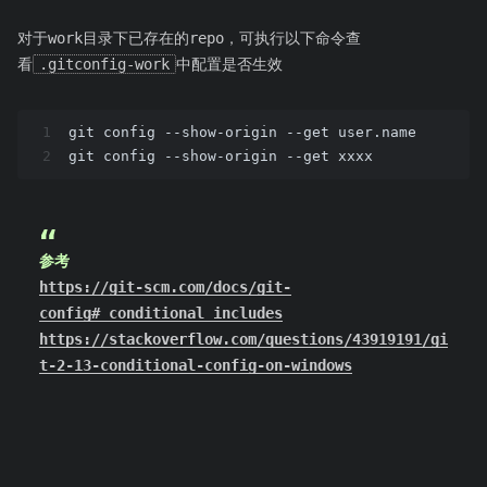
对于work目录下已存在的repo，可执行以下命令查
看
.gitconfig-work
中配置是否生效
1
git config --show-origin --get user.name
2
git config --show-origin --get xxxx
参考
https://git-scm.com/docs/git-
config#_conditional_includes
https://stackoverflow.com/questions/43919191/gi
t-2-13-conditional-config-on-windows