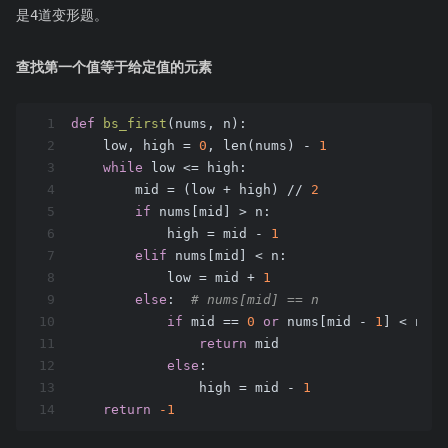
是4道变形题。
查找第一个值等于给定值的元素
1
def
bs_first
(nums, n)
:
2
    low, high = 
0
, len(nums) - 
1
3
while
 low <= high:
4
        mid = (low + high) // 
2
5
if
 nums[mid] > n:
6
            high = mid - 
1
7
elif
 nums[mid] < n:
8
            low = mid + 
1
9
else
:  
# nums[mid] == n
10
if
 mid == 
0
or
 nums[mid - 
1
] < n:
11
return
 mid
12
else
:
13
                high = mid - 
1
14
return
-1