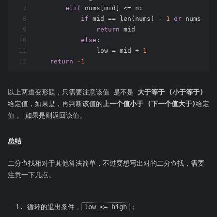
7
elif
 nums[mid] <= n:
8
if
 mid == len(nums) - 
1
or
 nums[mid
9
return
 mid
10
else
:
11
                low = mid + 
1
12
return
-1
以上两道变形题，只需要注意该值 是不是
大于等于 (小于等于)
给定值，如果是，再判断该值的
上一个值小于 (下一个值大于)
给定
值， 如果是则返回该值。
总结
二分查找相对于其他算法简单，不过要想写出对的二分查找，需要
注意一下几点。
循环的退出条件，
low <= high
；