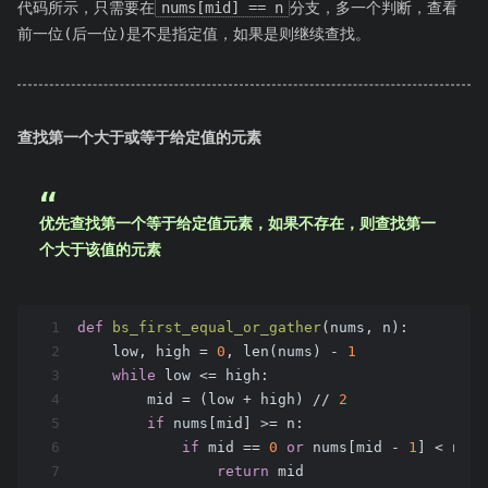
代码所示，只需要在
nums[mid] == n
分支，多一个判断，查看
前一位(后一位)是不是指定值，如果是则继续查找。
查找第一个大于或等于给定值的元素
优先查找第一个等于给定值元素，如果不存在，则查找第一
个大于该值的元素
1
def
bs_first_equal_or_gather
(nums, n)
:
2
    low, high = 
0
, len(nums) - 
1
3
while
 low <= high:
4
        mid = (low + high) // 
2
5
if
 nums[mid] >= n:
6
if
 mid == 
0
or
 nums[mid - 
1
] < n:
7
return
 mid