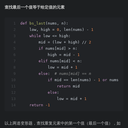
查找最后一个值等于给定值的元素
1
def
bs_last
(nums, n)
:
2
    low, high = 
0
, len(nums) - 
1
3
while
 low <= high:
4
        mid = (low + high) // 
2
5
if
 nums[mid] > n:
6
            high = mid - 
1
7
elif
 nums[mid] < n:
8
            low = mid + 
1
9
else
:  
# nums[mid] == n
10
if
 mid == len(nums) - 
1
or
 nums[mid
11
return
 mid
12
else
:
13
                low = mid + 
1
14
return
-1
以上两道变形题，查找重复元素中的第一个值（最后一个值），如