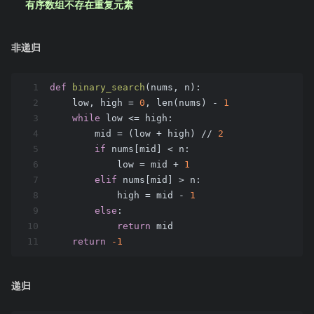
有序数组不存在重复元素
非递归
1
def
binary_search
(nums, n)
:
2
    low, high = 
0
, len(nums) - 
1
3
while
 low <= high:
4
        mid = (low + high) // 
2
5
if
 nums[mid] < n:
6
            low = mid + 
1
7
elif
 nums[mid] > n:
8
            high = mid - 
1
9
else
:
10
return
 mid
11
return
-1
递归