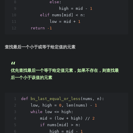
8
else
:
9
                high = mid - 
1
10
elif
 nums[mid] < n:
11
            low = mid + 
1
12
return
-1
查找最后一个小于或等于给定值的元素
优先查找最后一个等于给定值元素，如果不存在，则查找最
后一个小于该值的元素
1
def
bs_last_equal_or_less
(nums, n)
:
2
    low, high = 
0
, len(nums) - 
1
3
while
 low <= high:
4
        mid = (low + high) // 
2
5
if
 nums[mid] > n:
6
            high = mid - 
1